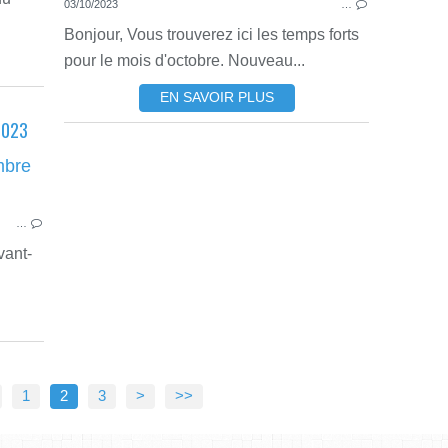
03/10/2023
…
Bonjour, Vous trouverez ici les temps forts
pour le mois d'octobre. Nouveau...
EN SAVOIR PLUS
2023
PLANNING DES TEMPS FORTS
…
vant-
1
2
3
>
>>