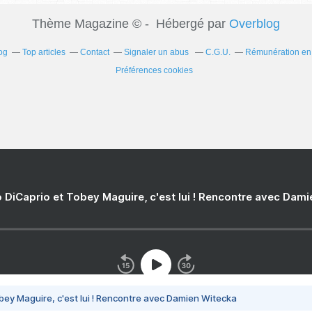
Thème Magazine © - Hébergé par
Overblog
og
Top articles
Contact
Signaler un abus
C.G.U.
Rémunération en d
Préférences cookies
 DiCaprio et Tobey Maguire, c'est lui ! Rencontre avec Dam
bey Maguire, c'est lui ! Rencontre avec Damien Witecka