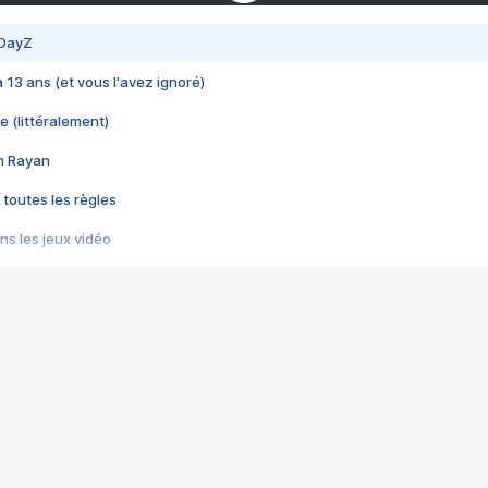
 DayZ
 a 13 ans (et vous l'avez ignoré)
e (littéralement)
im Rayan
 toutes les règles
s les jeux vidéo
us choquant de Rockstar ? - Le scandale BULLY
e plus moche de Steam
du RÊVE tourne au CAUCHEMAR
pendant 8 heures
it… à tort
umiliés par un jeu vidéo